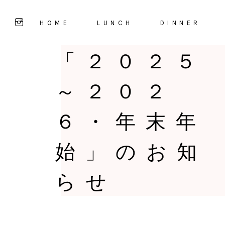
HOME
LUNCH
DINNER
「２０２５
～２０２
６・年末年
始」のお知
らせ